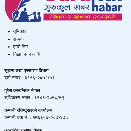
युनिकाेड
सम्पर्क
हाम्राे टिम
विज्ञापनको लागि
सूचना तथा प्रसारण विभाग
दर्ता नम्बर : ३११६-२०७८/७९
प्रेस काउन्सिल नेपाल
सुचिकरण नम्बर : ३१४६-२०७८/७९
कम्पनी रजिष्ट्रारको कार्यालय
कम्पनी दर्ता नं. : १७६६५४-२०७४/७५
आन्तरिक राजश्व विभाग