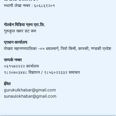
स्थायी लेखा नम्बर : ६०६८६९२०१
गोल्डेन मिडिया ग्रुप प्रा.लि.
गुरूकुल खवर डट कम
प्रधान कार्यालय
पोखरा महानगरपालिका -०५ धवलमार्ग, जिरो किमी, कास्की, गण्डकी प्रदेश
सम्पर्क नम्बर
०६१५७२२२२ कार्यालय
९८२०७०३४४८ विज्ञापन / ९८५६०२२३३२ समाचार
ईमेल
gurukulkhabar@gmail.com
sunaulokhabar@gmail.com