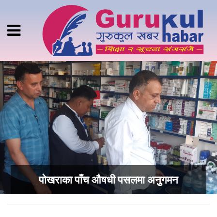
पोखराका पाँच औषधी पसलमा अनुुगमन