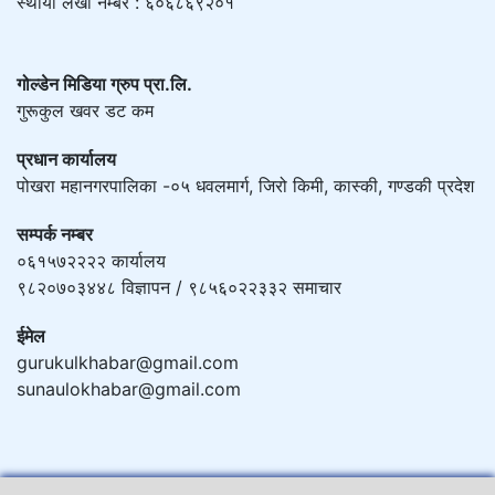
स्थायी लेखा नम्बर : ६०६८६९२०१
गोल्डेन मिडिया ग्रुप प्रा.लि.
गुरूकुल खवर डट कम
प्रधान कार्यालय
पोखरा महानगरपालिका -०५ धवलमार्ग, जिरो किमी, कास्की, गण्डकी प्रदेश
सम्पर्क नम्बर
०६१५७२२२२ कार्यालय
९८२०७०३४४८ विज्ञापन / ९८५६०२२३३२ समाचार
ईमेल
gurukulkhabar@gmail.com
sunaulokhabar@gmail.com