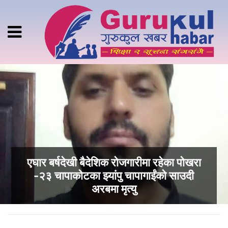
एघार बर्षदेखी बैदेशिक रोजगारीमा रहेका पोखरा
-२३ चापाकोटका झ्यांपु चापागाईंको साउदी
अरबमा मृत्यु