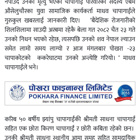
नपाउंदै उनको मृत्यु भएको चापागाईं परिवारका सदस्य एबम
औसेलुचौरका युवा सामाजिक कार्यकर्ता माधव चापागाईंले
गुरुकुल खबरलाई जानकारी दिए। ‘बैदेशिक रोजगारीको
शिलशिलामा साउदी अरबमा रहेकै बेला गत २०८२ चैत २३ गते
उनको निधन भएको रहेछ, त्यसपछि उनको शव नेपाल ल्याउन
समेत लामो समय लाग्यो र आज मंगलबार पोखरा -२३
चापाकोटको ककरेघाटमा उनको अन्त्येष्टि गरियो। ‘ माधव
चापागाईंले भने।
करिब ५० बर्षीय झ्यांपु चापागाईंकी श्रीमती साधना चापागाईं
सहित एक छोरा किरण चापागाईं र छोरी कबिता रहेको छन।
उनकी श्रीमती साधना स्थानीय आमा समूह सहित सामुदायिक