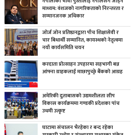
नेपालीको भावी पुस्तालाई नेपालसँग जोड्ने
माध्यम: वंशजको नागरिकताको निरन्तरता र
सम्मानजनक अधिकार
जोर्ज जोन प्रतिष्ठानद्वारा पाँच शिक्षासेवी र
चार बिधार्थी सम्मानित, कायस्थको नेतृत्वमा
नयाँ कार्यसमिति चयन
करदाता प्रोत्साहन उपहारमा सहभागी बन्न
आंफ्ना ग्राहकलाई माछापुच्छ्रे बैंकको आग्रह
अमेरिकी दुताबासको उद्यमशीलता सीप
विकास कार्यक्रममा गण्डकी प्रदेशका पांच
उधमी उत्कृष्ट
घाटामा संचालन भैरहेका र बन्द रहेका
सरकारी उधोग र संस्थानमा सुधारका संकेत