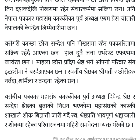
तिन दशकदेखि पोखरामा रहेर संचारकर्ममा सक्रिय छन। उनि
नेपाल पत्रकार महासंघ कास्कीका पुर्व अध्यक्ष एबम प्रेस चौतारी
नेपालको केन्द्रिय जिम्मेवारीमा छन।
यसैगरी कान्छा छोरा सन्देश पनि पोखरामा रहेर पत्रकारितामा
सक्रिय रहँदै आएका छन। हाल दुवै जना एभरेस्ट एफएममा
कार्यरत छन । माइला छोरा प्रदिप श्रेष्ठ भने आंफ्नो परिवार संग
इटहरीमा नै बस्दैआएका छन । स्वर्गीय श्रेष्ठका श्रीमती र छोरीहरु
नर्वदा, शर्मिला र वन्दना रहेका छन् ।
यसैबीच पत्रकार महासंघ कास्कीका पुर्व अध्यक्ष दिपेन्द्र श्रेष्ठ र
सन्देश श्रेष्ठका बुवाको निधन भएकोमा महासंघको कास्की
शाखाले शोक बिज्ञप्ती जारी गर्दै स्व. श्रेष्ठप्रति भावपूर्ण श्रद्दान्जली
र शोकमा रहेका परिवारजनमा गहिरो समवेदना व्यक्त गरेको छ ।
२२ चैत्र २०८२, आईतवार १६:३२ मा प्रकाशित