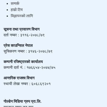
सम्पर्क
हाम्राे टिम
विज्ञापनको लागि
सूचना तथा प्रसारण विभाग
दर्ता नम्बर : ३११६-२०७८/७९
प्रेस काउन्सिल नेपाल
सुचिकरण नम्बर : ३१४६-२०७८/७९
कम्पनी रजिष्ट्रारको कार्यालय
कम्पनी दर्ता नं. : १७६६५४-२०७४/७५
आन्तरिक राजश्व विभाग
स्थायी लेखा नम्बर : ६०६८६९२०१
गोल्डेन मिडिया ग्रुप प्रा.लि.
गुरूकुल खवर डट कम