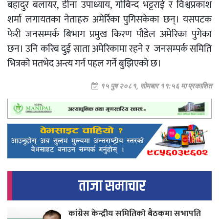
बहादुर बलायर, डीना उपाध्याय, गोबिन्द भट्टराई र विश्वप्रकाश
शर्मा लगायतका नेताहरु अमेर्रिका पुगिसकेका छन्। यसपटक
फेरी जनसम्पर्क बिभाग प्रमुख किरण पौडेल अमेरिका पुगेका
छन। उनि करिब दुई साता अमेरिकामा रहने र जनसम्पर्क समिति
भित्रको मतभेद अन्त्य गर्न पहल गर्ने बुझिएको छ।
१५ पुष २०८१, सोमबार ११:५६ मा प्रकाशित
ताजा समाचार
कांग्रेस केन्द्रीय समितिको बैठकमा सभापति