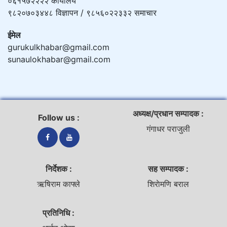
०६१५७२२२२ कार्यालय
९८२०७०३४४८ विज्ञापन / ९८५६०२२३३२ समाचार
ईमेल
gurukulkhabar@gmail.com
sunaulokhabar@gmail.com
अध्यक्ष/प्रधान सम्पादक :
Follow us :
गंगाधर पराजुली
निर्देशक :
सह सम्पादक :
ऋषिराम काफ्ले
शिराेमणि बराल
प्रतिनिधि :