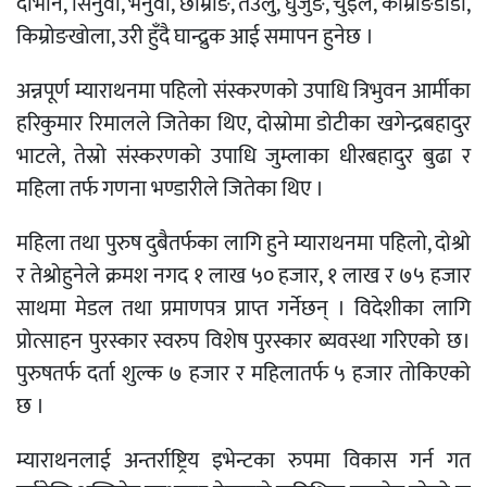
दोभान, सिनुवा, भनुवा, छोम्रोङ, तउलु, घुर्जुङ, चुइँले, कोम्रोङडाँडा,
किम्रोङखोला, उरी हुँदै घान्द्रुक आई समापन हुनेछ ।
अन्नपूर्ण म्याराथनमा पहिलो संस्करणको उपाधि त्रिभुवन आर्मीका
हरिकुमार रिमालले जितेका थिए, दोस्रोमा डोटीका खगेन्द्रबहादुर
भाटले, तेस्रो संस्करणको उपाधि जुम्लाका धीरबहादुर बुढा र
महिला तर्फ गणना भण्डारीले जितेका थिए ।
महिला तथा पुरुष दुबैतर्फका लागि हुने म्याराथनमा पहिलो, दोश्रो
र तेश्रोहुनेले क्रमश नगद १ लाख ५० हजार, १ लाख र ७५ हजार
साथमा मेडल तथा प्रमाणपत्र प्राप्त गर्नेछन् । विदेशीका लागि
प्रोत्साहन पुरस्कार स्वरुप विशेष पुरस्कार ब्यवस्था गरिएको छ।
पुरुषतर्फ दर्ता शुल्क ७ हजार र महिलातर्फ ५ हजार तोकिएको
छ ।
म्याराथनलाई अन्तर्राष्ट्रिय इभेन्टका रुपमा विकास गर्न गत