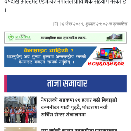
वर्षदेखि अल्टिमेट एडभन्चर नेपालले प्राविधिक सहयोग गरेको छ
।
१६ जेष्ठ २०८१, बुधबार २१:०२ मा प्रकाशित
ताजा समाचार
नेपालको सडकमा ११ हजार बढी बिवाइडी
कम्पनीका गाडी गुड्दै, पोखरामा नयाँ
सर्भिस सेन्टर संचालनमा
यस बर्षको कन्चन पत्रकारिता पुरस्कारबाट