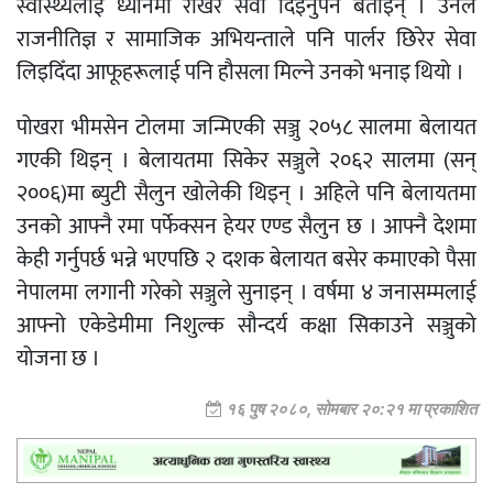
स्वास्थ्यलाई ध्यानमा राखेर सेवा दिइनुपर्ने बताइन् । उनले
राजनीतिज्ञ र सामाजिक अभियन्ताले पनि पार्लर छिरेर सेवा
लिइदिँदा आफूहरूलाई पनि हौसला मिल्ने उनको भनाइ थियो ।
पोखरा भीमसेन टोलमा जन्मिएकी सञ्जु २०५८ सालमा बेलायत
गएकी थिइन् । बेलायतमा सिकेर सञ्जुले २०६२ सालमा (सन्
२००६)मा ब्युटी सैलुन खोलेकी थिइन् । अहिले पनि बेलायतमा
उनको आफ्नै रमा पर्फेक्सन हेयर एण्ड सैलुन छ । आफ्नै देशमा
केही गर्नुपर्छ भन्ने भएपछि २ दशक बेलायत बसेर कमाएको पैसा
नेपालमा लगानी गरेको सञ्जुले सुनाइन् । वर्षमा ४ जनासम्मलाई
आफ्नो एकेडेमीमा निशुल्क सौन्दर्य कक्षा सिकाउने सञ्जुको
योजना छ ।
१६ पुष २०८०, सोमबार २०:२१ मा प्रकाशित