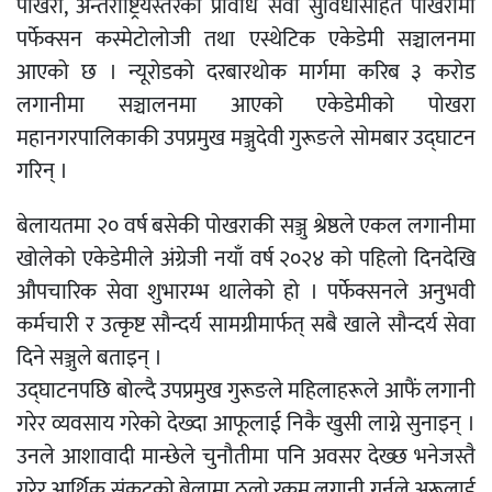
पोखरा, अन्तर्राष्ट्रियस्तरको प्रविधि सेवा सुविधासहित पोखरामा
पर्फेक्सन कस्मेटोलोजी तथा एस्थेटिक एकेडेमी सञ्चालनमा
आएको छ । न्यूरोडको दरबारथोक मार्गमा करिब ३ करोड
लगानीमा सञ्चालनमा आएको एकेडेमीको पोखरा
महानगरपालिकाकी उपप्रमुख मञ्जुदेवी गुरूङले सोमबार उद्घाटन
गरिन् ।
बेलायतमा २० वर्ष बसेकी पोखराकी सञ्जु श्रेष्ठले एकल लगानीमा
खोलेको एकेडेमीले अंग्रेजी नयाँ वर्ष २०२४ को पहिलो दिनदेखि
औपचारिक सेवा शुभारम्भ थालेको हो । पर्फेक्सनले अनुभवी
कर्मचारी र उत्कृष्ट सौन्दर्य सामग्रीमार्फत् सबै खाले सौन्दर्य सेवा
दिने सञ्जुले बताइन् ।
उद्घाटनपछि बोल्दै उपप्रमुख गुरूङले महिलाहरूले आफैं लगानी
गरेर व्यवसाय गरेको देख्दा आफूलाई निकै खुसी लाग्ने सुनाइन् ।
उनले आशावादी मान्छेले चुनौतीमा पनि अवसर देख्छ भनेजस्तै
गरेर आर्थिक संकटको बेलामा ठूलो रकम लगानी गर्नुले अरूलाई