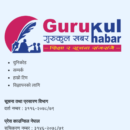
युनिकाेड
सम्पर्क
हाम्राे टिम
विज्ञापनको लागि
सूचना तथा प्रसारण विभाग
दर्ता नम्बर : ३११६-२०७८/७९
प्रेस काउन्सिल नेपाल
सुचिकरण नम्बर : ३१४६-२०७८/७९