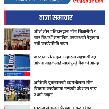
ताजा समाचार
जोर्ज जोन प्रतिष्ठानद्वारा पाँच शिक्षासेवी र
चार बिधार्थी सम्मानित, कायस्थको नेतृत्वमा
नयाँ कार्यसमिति चयन
करदाता प्रोत्साहन उपहारमा सहभागी बन्न
आंफ्ना ग्राहकलाई माछापुच्छ्रे बैंकको आग्रह
अमेरिकी दुताबासको उद्यमशीलता सीप
विकास कार्यक्रममा गण्डकी प्रदेशका पांच
उधमी उत्कृष्ट
घाटामा संचालन भैरहेका र बन्द रहेका