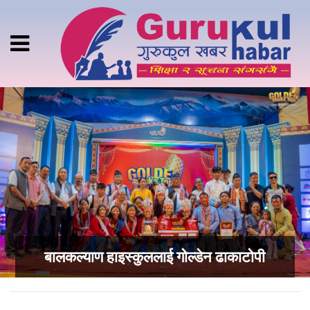
बालकल्याण हाइस्कुललाई गोल्डेन ढाकाटोपी