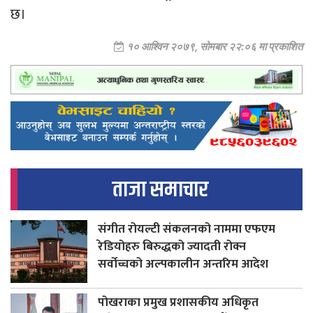
छ।
१० आश्विन २०७९, सोमबार २२:०६ मा प्रकाशित
ताजा समाचार
संगीत रोयल्टी संकलनको नाममा एफएम
रेडियोहरु बिरुद्धको ज्यादती रोक्न
सर्वोच्चको अल्पकालीन अन्तरिम आदेश
पोखराका प्रमुख प्रशासकीय अधिकृत