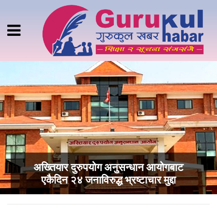
अख्तियार दुरुपयोग अनुसन्धान आयोगबाट
एकैदिन २४ जनाविरुद्ध भ्रष्टाचार मुद्दा