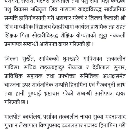
यसैगरी, सप्तरी, भेटेनरी अस्पताल तथा पशु सेवा विज्ञ केन्द्रका
पशु विकास अधिकृत शिव नारायण यादवविरुद्ध सार्वजनिक
सम्पत्ति हानिनोक्सानी गरी भ्रष्टाचार गरेको र जिल्ला कैलाली श्री
शिव माध्यमिक विद्यालय देवहरियामा कार्यरत प्राथमिक तह राहत
शिक्षक गिता सोडारीविरुद्ध शैक्षिक योग्यताको झुट्टा नक्कली
प्रमाणपत्र सम्बन्धी आरोपपत्र दायर गरिएको हो ।
जिल्ला सुर्खेत, साविकको घुमखहरे गाविसका तत्कालीन
गाविस। सचिव खड्कबहादुर रोकाया र देवीलाल सुनार,
प्राविधिक सहायक तथा उपभोक्ता समितिका अध्यक्षसमेत
चारजना उपर सार्वजनिक सम्पत्ति हिनामिना एवं गैरकानूनी लाभ
तथा हानी पु¥याई भ्रष्टाचार गरेको सम्बन्धी आरोपपत्र दायर
गरिएको छ ।
मालपोत कार्यालय, पर्साका तत्कालीन नायव सुब्बा मदनप्रसाद
गुप्ता र लेखापाल विष्णुप्रसाद ढकालउपर राजस्व हिनामिना गरी