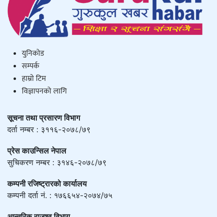
युनिकाेड
सम्पर्क
हाम्राे टिम
विज्ञापनको लागि
सूचना तथा प्रसारण विभाग
दर्ता नम्बर : ३११६-२०७८/७९
प्रेस काउन्सिल नेपाल
सुचिकरण नम्बर : ३१४६-२०७८/७९
कम्पनी रजिष्ट्रारको कार्यालय
कम्पनी दर्ता नं. : १७६६५४-२०७४/७५
आन्तरिक राजश्व विभाग