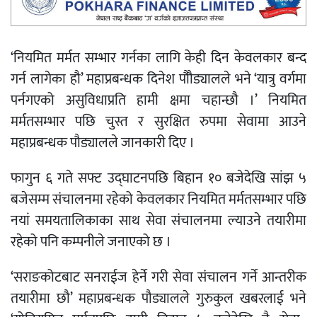
‘
नियमित
मर्मत
सम्भार
गर्नका
लागि
केही
दिन
केवलकार
बन्द
गर्न
लागेका
हौ
’
महाप्रबन्धक
दिनेश
पौौड्यालले
भने
‘
यात्रु
वर्गमा
पर्न
गएको
असुविधाप्रति
हामी
क्षमा
चहान्छौ
।
’
नियमित
मर्मतसम्भार
पछि
चुस्त
र
सुरक्षित
रुपमा
सेवामा
आउने
महाप्रबन्धक
पौड्यालले जानकारी
दिए
।
फागुन
६
गते
सफ्ट
उद्घाटनपछि
बिहान
१०
बजेदेखि
सांझ
५
बजेसम्म
संचालनमा
रहेको
केवलकार
नियमित
मर्मतसम्भार
पछि
नयां
समयतालिकाका
साथ
सेवा
संचालनमा
ल्याउने
तयारीमा
रहेको
पनि
कम्पनीले
जनाएको
छ
।
‘
सराङकोटबाट
सनराईज
हेर्ने
गरी
सेवा
संचालन
गर्ने
आन्तरीक
तयारीमा
छौ
’
महाप्रबन्धक
पौड्यालले
गुरुकुल
खबरलाई
भने