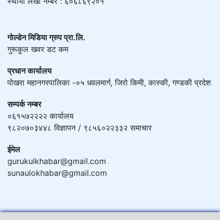
स्थायी लेखा नम्बर : ६०६८६९२०१
गोल्डेन मिडिया ग्रुप प्रा.लि.
गुरूकुल खवर डट कम
प्रधान कार्यालय
पोखरा महानगरपालिका -०५ धवलमार्ग, जिरो किमी, कास्की, गण्डकी प्रदेश
सम्पर्क नम्बर
०६१५७२२२२ कार्यालय
९८२०७०३४४८ विज्ञापन / ९८५६०२२३३२ समाचार
ईमेल
gurukulkhabar@gmail.com
sunaulokhabar@gmail.com