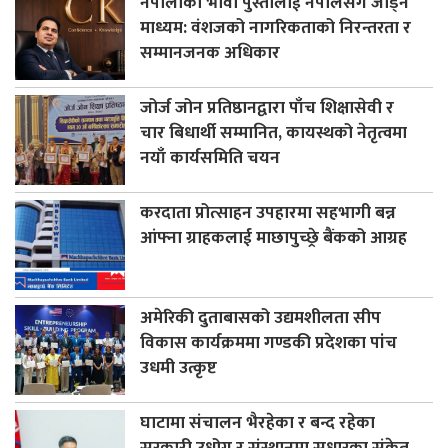
नेपालीको भावी पुस्तालाई नेपालसँग जोड्ने
माध्यम: वंशजको नागरिकताको निरन्तरता र
सम्मानजनक अधिकार
जोर्ज जोन प्रतिष्ठानद्वारा पाँच शिक्षासेवी र
चार बिधार्थी सम्मानित, कायस्थको नेतृत्वमा
नयाँ कार्यसमिति चयन
करदाता प्रोत्साहन उपहारमा सहभागी बन्न
आंफ्ना ग्राहकलाई माछापुच्छ्रे बैंकको आग्रह
अमेरिकी दुताबासको उद्यमशीलता सीप
विकास कार्यक्रममा गण्डकी प्रदेशका पांच
उधमी उत्कृष्ट
घाटामा संचालन भैरहेका र बन्द रहेका
सरकारी उधोग र संस्थानमा सुधारका संकेत