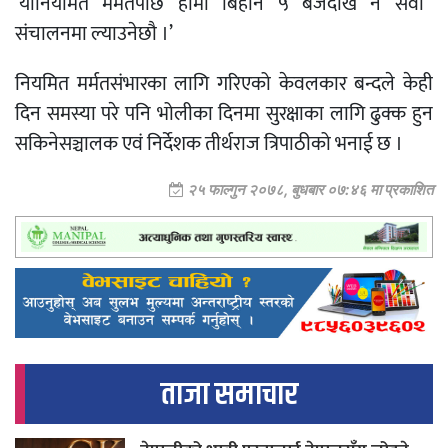
‘
यो
नियमित
मर्मतपछि
हामी
बिहान
५
बजेदेखि
नै
सेवा
संचालनमा
ल्याउनेछौ
।
’
नियमित
मर्मतसंभारका
लागि
गरिएको
केवलकार
बन्दले
केही
दिन
समस्या
परे
पनि
भोलीका
दिनमा
सुरक्षाका
लागि
ढुक्क
हुन
सकिने
सञ्चालक
एवं
निर्देशक
तीर्थराज
त्रिपाठीको
भनाई
छ
।
२५ फाल्गुन २०७८, बुधबार ०७:४६ मा प्रकाशित
ताजा समाचार