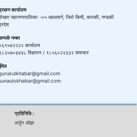
प्रधान कार्यालय
पोखरा महानगरपालिका -०५ धवलमार्ग, जिरो किमी, कास्की, गण्डकी
प्रदेश
सम्पर्क नम्बर
०६१५७२२२२ कार्यालय
९८२०७०३४४८ विज्ञापन / ९८५६०२२३३२ समाचार
ईमेल
gurukulkhabar@gmail.com
sunaulokhabar@gmail.com
प्रतिनिधि :
अर्जुन ओझा