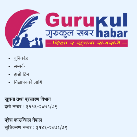
युनिकाेड
सम्पर्क
हाम्राे टिम
विज्ञापनको लागि
सूचना तथा प्रसारण विभाग
दर्ता नम्बर : ३११६-२०७८/७९
प्रेस काउन्सिल नेपाल
सुचिकरण नम्बर : ३१४६-२०७८/७९