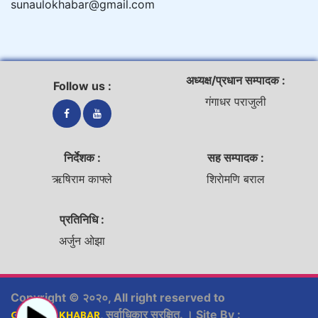
sunaulokhabar@gmail.com
अध्यक्ष/प्रधान सम्पादक :
Follow us :
गंगाधर पराजुली
निर्देशक :
सह सम्पादक :
ऋषिराम काफ्ले
शिराेमणि बराल
प्रतिनिधि :
अर्जुन ओझा
Copyright © २०२०, All right reserved to
GURUKULKHABAR
, सर्वाधिकार सुरक्षित. । Site By :