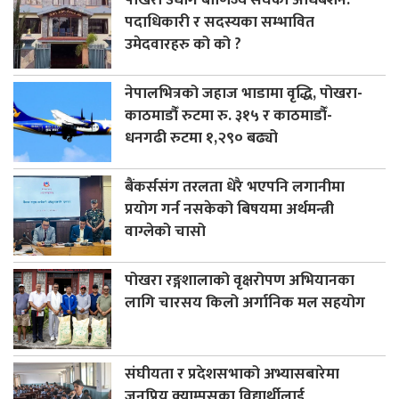
पदाधिकारी र सदस्यका सम्भावित
उमेदवारहरु को को ?
नेपालभित्रको जहाज भाडामा वृद्धि, पोखरा-
काठमाडौँ रुटमा रु. ३१५ र काठमाडौँ-
धनगढी रुटमा १,२९० बढ्यो
बैंकर्ससंग तरलता धेरै भएपनि लगानीमा
प्रयोग गर्न नसकेको बिषयमा अर्थमन्त्री
वाग्लेको चासो
पोखरा रङ्गशालाको वृक्षरोपण अभियानका
लागि चारसय किलो अर्गानिक मल सहयोग
संघीयता र प्रदेशसभाको अभ्यासबारेमा
जनप्रिय क्याम्पसका विद्यार्थीलाई