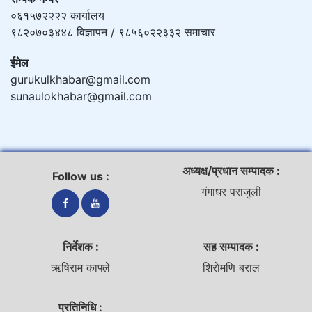
०६१५७२२२२ कार्यालय
९८२०७०३४४८ विज्ञापन / ९८५६०२२३३२ समाचार
ईमेल
gurukulkhabar@gmail.com
sunaulokhabar@gmail.com
अध्यक्ष/प्रधान सम्पादक :
Follow us :
गंगाधर पराजुली
निर्देशक :
सह सम्पादक :
ऋषिराम काफ्ले
शिराेमणि बराल
प्रतिनिधि :