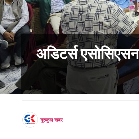
अडिटर्स एसोसिएसनक
गुरुकुल खबर