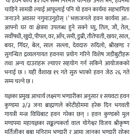
‘यो हवन कार्य ४२ दिन सम्म निरन्तर चल्नेछ’ उनले भने, ‘हवनमा
चाहिने सामग्री ल्याई आफूलाई पनि यो हवन कार्यमा सहभागिता
जनाउने अवसर नगुमाउनुहोस् ।’ भक्तजनले हवन कार्यमा आ–
आफ्नो घर वा क्षेत्रमा उपलब्ध हुने सक्ने घ्यु, तिल, जौ, तेल,
सवौंषधी, खुदो, पीपल, वर, आँप, समी, डुम्री, तीतेपाती, खयर, साल,
बयर, गिँदर, बेल, साल सल्ला, देवदारु रुदिलो, श्रीखण्ड र
सुगन्धित द्रव्यलगायत हवनमा प्रयोग गरिने विशेष जडीबुटीहरू
तथा अन्य दाउराहरू ल्याएर सहयोग गर्न सकिने आयोजकको
भनाई छ । यही वैशाख १९ गते सुरु भएको हवन जेठ २६ गते
सम्म चल्ने छ ।
यज्ञका प्रमुख आचार्य लक्ष्मण भण्डारीका अनुसार १ सयवटा हवन
कुण्डमा ३/३ जना ब्राह्मणले कोटीहोममा हरेक दिन भगवती
गायत्री मन्त्र विधिबाट हवन गरेका छन् । हवन कुण्डको मुल
मण्डपमा महायज्ञका सङ्कल्पकर्ता वाल योगेश्वर विजय श्रीकृष्ण
मूर्तिजीका बुबा मनिराम भण्डारी र आमा जानका भण्डारी रहेका