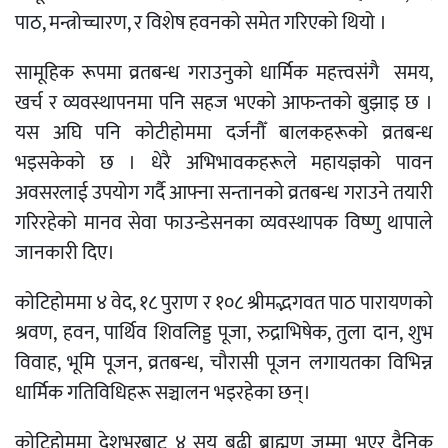
पाठ, मन्त्रोच्चारण, र विशेष हवनको समेत गरिएको थियो ।
सामूहिक रूपमा व्रतबन्ध गराउनुको धार्मिक महत्त्वसंगै समय,
खर्च र व्यवस्थापनमा पनि सहज भएको आफन्तको बुझाइ छ ।
यस अघि पनि कोटीहोममा दर्जनौँ बालकहरूको व्रतबन्ध
भइसकेको छ । धेरै अभिभावकहरूले महायज्ञको पावन
अवसरलाई उपयोग गर्दै आफ्ना सन्तानको व्रतबन्ध गराउने तयारी
गरिरहेको मानव सेवा फाउन्डेसनका व्यवस्थापक विष्णु थापाले
जानकारी दिए।
कोटिहोममा ४ वेद, १८ पुराण र १०८ श्रीमद्भगवत पाठ पारायणको
श्रवण, हवन, पार्थिव शिवलिड्ड पूजा, रुद्राभिषेक, तुला दान, शुभ
विवाह, भूमि पूजन, व्रतबन्ध, चौरासी पूजन लगायतका विभिन्न
धार्मिक गतिविधिहरू सञ्चालन भइरहेका छन्।
कोटिहोममा देशभरबाट ४ सय बढी ब्राह्मण जम्मा भएर दैनिक