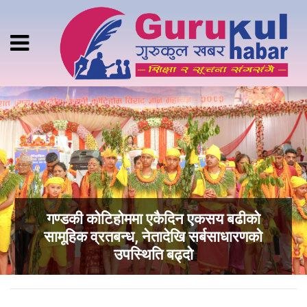
गण्डकी कोटिहोममा एकैदिन एकसय बढीको
सामूहिक व्रतबन्ध, नेतादेखि सर्बसाधारणको
उपस्थिति बढ्दो