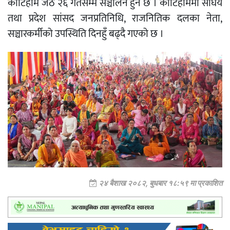
कोटिहोम जेठ २६ गतेसम्म सञ्चालन हुने छ । कोटिहोममा संघिय
तथा प्रदेश सांसद जनप्रतिनिधि, राजनितिक दलका नेता,
सञ्चारकर्मीको उपस्थिति दिनहुँ बढ्दै गएको छ ।
२४ बैशाख २०८२, बुधबार १८:५९ मा प्रकाशित