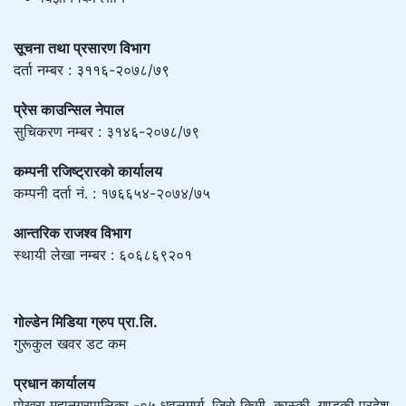
सूचना तथा प्रसारण विभाग
दर्ता नम्बर : ३११६-२०७८/७९
प्रेस काउन्सिल नेपाल
सुचिकरण नम्बर : ३१४६-२०७८/७९
कम्पनी रजिष्ट्रारको कार्यालय
कम्पनी दर्ता नं. : १७६६५४-२०७४/७५
आन्तरिक राजश्व विभाग
स्थायी लेखा नम्बर : ६०६८६९२०१
गोल्डेन मिडिया ग्रुप प्रा.लि.
गुरूकुल खवर डट कम
प्रधान कार्यालय
पोखरा महानगरपालिका -०५ धवलमार्ग, जिरो किमी, कास्की, गण्डकी प्रदेश