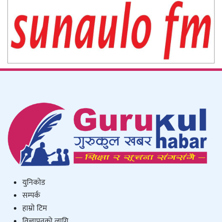
युनिकाेड
सम्पर्क
हाम्राे टिम
विज्ञापनको लागि