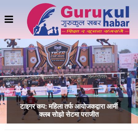
टाइगर कप: महिला तर्फ आयोजकद्वारा आर्मी
क्लब सोझो सेटमा पराजीत