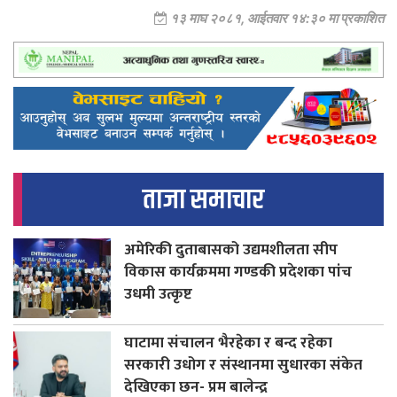
१३ माघ २०८१, आईतवार १४:३० मा प्रकाशित
ताजा समाचार
अमेरिकी दुताबासको उद्यमशीलता सीप
विकास कार्यक्रममा गण्डकी प्रदेशका पांच
उधमी उत्कृष्ट
घाटामा संचालन भैरहेका र बन्द रहेका
सरकारी उधोग र संस्थानमा सुधारका संकेत
देखिएका छन- प्रम बालेन्द्र