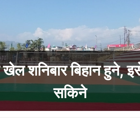
खेल शनिबार बिहान हुने, इ
सकिने