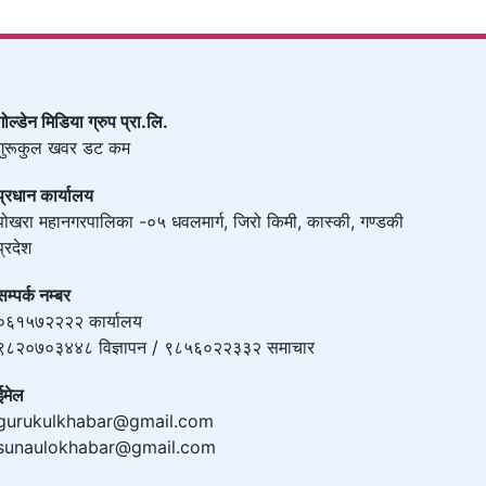
गोल्डेन मिडिया ग्रुप प्रा.लि.
गुरूकुल खवर डट कम
प्रधान कार्यालय
पोखरा महानगरपालिका -०५ धवलमार्ग, जिरो किमी, कास्की, गण्डकी
प्रदेश
सम्पर्क नम्बर
०६१५७२२२२ कार्यालय
९८२०७०३४४८ विज्ञापन / ९८५६०२२३३२ समाचार
ईमेल
gurukulkhabar@gmail.com
sunaulokhabar@gmail.com