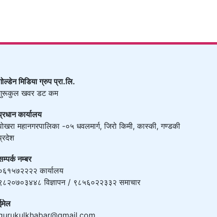
गोल्डेन मिडिया ग्रुप प्रा.लि.
गुरूकुल खवर डट कम
प्रधान कार्यालय
पोखरा महानगरपालिका -०५ धवलमार्ग, जिरो किमी, कास्की, गण्डकी
प्रदेश
सम्पर्क नम्बर
०६१५७२२२२ कार्यालय
९८२०७०३४४८ विज्ञापन / ९८५६०२२३३२ समाचार
ईमेल
gurukulkhabar@gmail.com