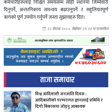
कर्मचारीहरुलाई निश्चित समयसम्म सोही स्थानमा जिम्मेवारी
दिनुपर्ने, अन्तरनिकाय समन्वय बढाउनुपर्ने र सहुलियतपूर्ण
ऋणको पूर्ण उपयोग गर्नुपर्ने जस्ता सुझावहरु दिए।
२८ बैशाख २०८०, बिहीबार २१:२३ मा प्रकाशित
ताजा समाचार
विश्व आदिवासी जनजाति दिवस :
आदिबासीको परम्परागत ज्ञानलाई प्रबिधि र
दिगो बिकासमा जोड्नु आबश्यक