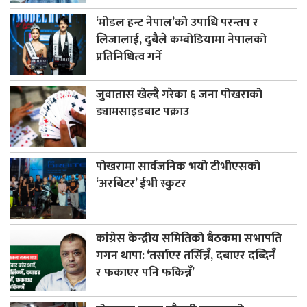
‘मोडल हन्ट नेपाल’को उपाधि परन्तप र
लिजालाई, दुबैले कम्बोडियामा नेपालको
प्रतिनिधित्व गर्ने
जुवातास खेल्दै गरेका ६ जना पोखराको
ड्यामसाइडबाट पक्राउ
पोखरामा सार्वजनिक भयो टीभीएसको
‘अरबिटर’ ईभी स्कुटर
कांग्रेस केन्द्रीय समितिको बैठकमा सभापति
गगन थापा: ‘तर्साएर तर्सिन्नँ, दबाएर दब्दिनँ
र फकाएर पनि फकिन्नँ’