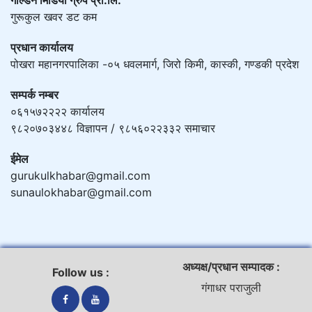
गोल्डेन मिडिया ग्रुप प्रा.लि.
गुरूकुल खवर डट कम
प्रधान कार्यालय
पोखरा महानगरपालिका -०५ धवलमार्ग, जिरो किमी, कास्की, गण्डकी प्रदेश
सम्पर्क नम्बर
०६१५७२२२२ कार्यालय
९८२०७०३४४८ विज्ञापन / ९८५६०२२३३२ समाचार
ईमेल
gurukulkhabar@gmail.com
sunaulokhabar@gmail.com
अध्यक्ष/प्रधान सम्पादक :
Follow us :
गंगाधर पराजुली