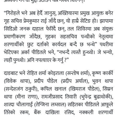
अध्ययन गर्ने वा मुद्दा उठाउने यत्न गरेका थिएनन्।
“गिरोहले भने अब हेर्दै जानुस्, अख्तियारमा प्रमुख आयुक्त बनेर
गृह सचिव प्रेमकुमार राई जाँदै छन्, यो हाम्रै सेटिङ हो। झापामा
सिडिओ जनक दाहाल फेरिंदै छन्, तल शिविरमा अब संयुक्त
प्रमाणीकरण जाँदैछ, गृहका सहसचिव पन्थीको नेतृत्वमा
शरणार्थीको छुट दर्ताको कार्यदल बन्दै छ भन्थे” पथरीमा
भेटिएका अर्का पीडितले भने, “नभन्दै त्यस्तै हुन्थ्यो। जे भन्यो,
त्यही पुग्थ्यो। अनि नपत्याएर के गर्नु ?”
दाङबाट भने रोहित शर्मा कोइराला (सन्तोष शर्मा), कृष्ण कार्की
(विवेक थापा), प्रदीप पौडेल (प्रदीप अर्याल), भुवन थापा
(सन्देशजंग ठकुरी), कपिल खनाल (खिमराज पौडेल), सिम्रन
थापा (मीना राणा), रामजीप्रसाद तिवारी (भुपेन्द्र बुढाथोकी),
शारदा चौलागाईं (तेन्जिना लम्साल) सहितका पीडितले आफूले
तिरेको रकम, बैंक दाखिला रसिद, नक्कली शरणार्थी