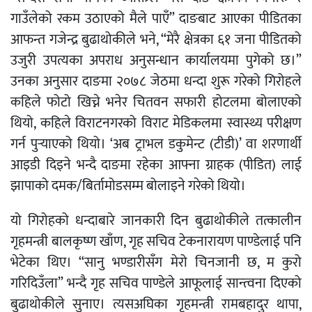
गाउँलेको रकम उठाएको मैले पाएँ” दाङबाट आएका पीडितका
आफन्त गजेन्द्र बुढाथोकीले भने, “मेरै क्षेत्रका ६१ जना पीडितको
उजुरी उपत्यका अपराध अनुसन्धान कार्यालयमा पुगेको छ।”
उनका अनुसार दाङमा २०७८ जेठमा धन्दा शुरू गरेको गिरोहले
कहिले फोटो खिच्ने भनेर चितवन सफारी होटलमा बोलाएको
थियो, कहिले विराटनगरको विराट मेडिकलमा स्वास्थ्य परीक्षण
गर्न पुर्‍याएको थियो। ‘अब ट्राभल डकुमेन्ट (टीडी)’ वा शरणार्थी
आइडी दिइने भन्दै दाङमा रहेका आफ्ना ग्राहक (पीडित) लाई
झापाको दमक/बिर्तामोडसम्म बोलाइने गरेको थियो।
यो गिरोहको धन्दाबारे जानकारी दिन बुढाथोकीले तत्कालीन
गृहमन्त्री बालकृष्ण खाँण, गृह सचिव टेकनारायण पाण्डेलाई पनि
भेटेका थिए। “सानु भण्डारीसँग मेरो चिनजानी छ, म कुरो
गरिदिउँला” भन्दै गृह सचिव पाण्डेले आफूलाई सान्त्वना दिएको
बुढाथोकीले सुनाए। त्यसअघिका गृहमन्त्री रामबहादुर थापा,