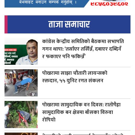
ताजा समाचार
कांग्रेस केन्द्रीय समितिको बैठकमा सभापति
गगन थापा: ‘तर्साएर तर्सिन्नँ, दबाएर दब्दिनँ
र फकाएर पनि फकिन्नँ’
पोखरामा साझा चौतारी लायन्सको
रक्तदान, ५५ युनिट रगत संकलन
पोखरामा सामुदायिक वन दिवस: रातोपैह्रा
सामुदायिक बन क्षेत्रमा बाँसका विरुवा
रोपियो