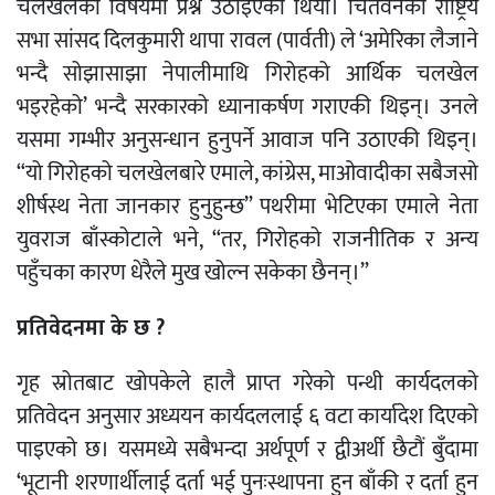
चलखेलका विषयमा प्रश्न उठाइएको थियो। चितवनकी राष्ट्रिय
सभा सांसद दिलकुमारी थापा रावल (पार्वती) ले ‘अमेरिका लैजाने
भन्दै सोझासाझा नेपालीमाथि गिरोहको आर्थिक चलखेल
भइरहेको’ भन्दै सरकारको ध्यानाकर्षण गराएकी थिइन्। उनले
यसमा गम्भीर अनुसन्धान हुनुपर्ने आवाज पनि उठाएकी थिइन्।
“यो गिरोहको चलखेलबारे एमाले, कांग्रेस, माओवादीका सबैजसो
शीर्षस्थ नेता जानकार हुनुहुन्छ” पथरीमा भेटिएका एमाले नेता
युवराज बाँस्कोटाले भने, “तर, गिरोहको राजनीतिक र अन्य
पहुँचका कारण धेरैले मुख खोल्न सकेका छैनन्।”
प्रतिवेदनमा के छ ?
गृह स्रोतबाट खोपकेले हालै प्राप्त गरेको पन्थी कार्यदलको
प्रतिवेदन अनुसार अध्ययन कार्यदललाई ६ वटा कार्यादेश दिएको
पाइएको छ। यसमध्ये सबैभन्दा अर्थपूर्ण र द्वीअर्थी छैटौं बुँदामा
‘भूटानी शरणार्थीलाई दर्ता भई पुनःस्थापना हुन बाँकी र दर्ता हुन