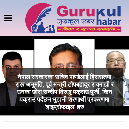
नेपाल सरकारका सचिव पाण्डेलाई हिरासतमा
राख्न अनुमति, पूर्व मन्त्री टोपबहादुर रायमाझी र
उनका छोरा सन्दीप विरुद्ध पक्राउ पुर्जी, किन
पक्राउ पर्दैछन भुटानी शरणार्थी प्रकरणमा
‘हाइप्राेफाइल’ हरु