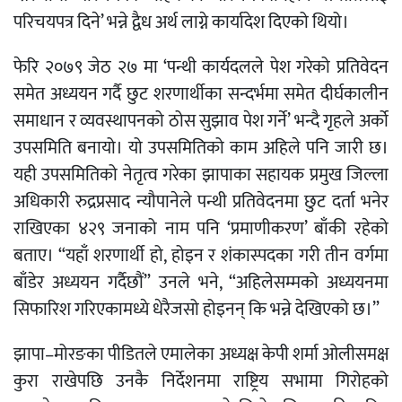
परिचयपत्र दिने’ भन्ने द्वैध अर्थ लाग्ने कार्यादेश दिएको थियो।
फेरि २०७९ जेठ २७ मा ‘पन्थी कार्यदलले पेश गरेको प्रतिवेदन
समेत अध्ययन गर्दै छुट शरणार्थीका सन्दर्भमा समेत दीर्घकालीन
समाधान र व्यवस्थापनको ठोस सुझाव पेश गर्ने’ भन्दै गृहले अर्को
उपसमिति बनायो। यो उपसमितिको काम अहिले पनि जारी छ।
यही उपसमितिको नेतृत्व गरेका झापाका सहायक प्रमुख जिल्ला
अधिकारी रुद्रप्रसाद न्यौपानेले पन्थी प्रतिवेदनमा छुट दर्ता भनेर
राखिएका ४२९ जनाको नाम पनि ‘प्रमाणीकरण’ बाँकी रहेको
बताए। “यहाँ शरणार्थी हो, होइन र शंकास्पदका गरी तीन वर्गमा
बाँडेर अध्ययन गर्दैछौं” उनले भने, “अहिलेसम्मको अध्ययनमा
सिफारिश गरिएकामध्ये धेरैजसो होइनन् कि भन्ने देखिएको छ।”
झापा–मोरङका पीडितले एमालेका अध्यक्ष केपी शर्मा ओलीसमक्ष
कुरा राखेपछि उनकै निर्देशनमा राष्ट्रिय सभामा गिरोहको