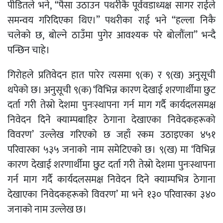
पीडितले भने, “पैसा उठाउन पथरीकै पूर्ववडाध्यक्ष सागर राईले
समन्वय गरिदिएका थिए।” पथरीका राई भने “हल्ला निकै
चलेको छ, बोल्ने ठाउँमा पुगेर आवश्यक परे बोलौंला” भन्दै
पन्छिन चाहे।
गिरोहले प्रतिवेदन हात पारेर त्यसमा ९(क) र ९(ख) अनुसूची
थपेको छ। अनुसूची ९(क) ‘विभिन्न कारण देखाई शरणार्थीमा छुट
दर्ता गरी तेस्रो देशमा पुनःस्थापना गर्न माग गर्दै कार्यदलसमक्ष
निवेदन दिने क्याम्पबाहिर ठेगाना देखाएका निवेदकहरूको
विवरण’ उल्लेख गरिएको छ जहाँ रकम उठाइएका ४५१
परिवारका ५३५ जनाको नाम समेटिएको छ। ९(ख) मा ‘विभिन्न
कारण देखाई शरणार्थीमा छुट दर्ता गरी तेस्रो देशमा पुनःस्थापना
गर्न माग गर्दै कार्यदलसमक्ष निवेदन दिने क्याम्पभित्र ठेगाना
देखाएका निवेदकहरूको विवरण’ मा भने १३० परिवारका ३४०
जनाको नाम उल्लेख छ।