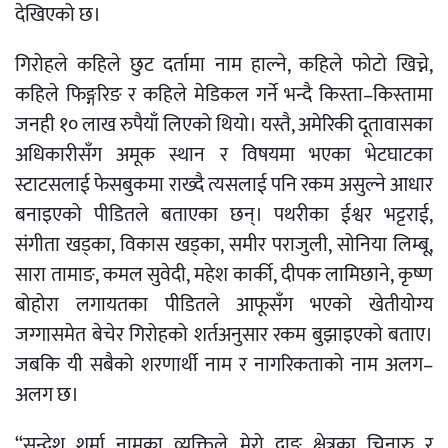
देखिएको छ।
गिरोहले कहिले छुट दर्तामा नाम हाल्ने, कहिले फोटो खिच्ने,
कहिले फिङ्गरिङ र कहिले मेडिकल गर्ने भन्दै किस्ता–किस्तामा
जनही १० लाख रुपैयाँ लिएको थियो। यस्तै, अमेरिकी दूतावासका
अधिकारीसँग अमूक स्थान र विषयमा भएका भेटघाटका
स्टाटसलाई फेसबुकमा राख्दै त्यसलाई पनि रकम असुल्ने आधार
बनाइएको पीडितले बताएका छन्। पथरीका ईश्वर भट्टराई,
संगीता खड्का, विकास खड्का, समीर पराजुली, सोनिया लिम्बू,
सारा तामाङ, कमल सुवेदी, महेश कार्की, दीपक लामिछाने, कृष्ण
बोहोरा लगायतका पीडितले आफूसँग भएको खेतीयोग्य
जग्गासमेत बेचेर गिरोहको शर्तअनुसार रकम बुझाइएको बताए।
जबकि यी सबैको शरणार्थी नाम र नागरिकताको नाम अलग–
अलग छ।
“सन्देश शर्मा नामका व्यक्तिले मेरो दाङ क्षेत्रका चिनारु र