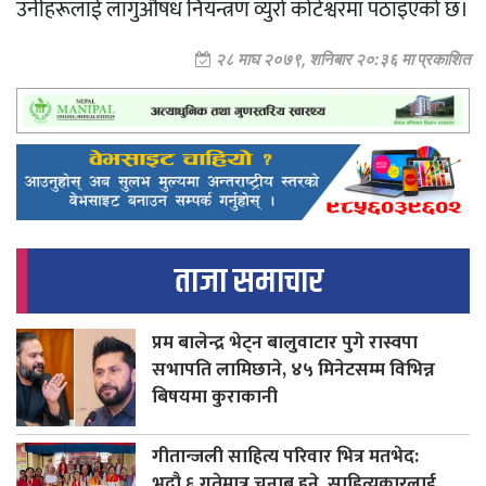
उनीहरूलाई लागुऔषध नियन्त्रण व्युरो कोटेश्वरमा पठाइएको छ।
२८ माघ २०७९, शनिबार २०:३६ मा प्रकाशित
ताजा समाचार
प्रम बालेन्द्र भेट्न बालुवाटार पुगे रास्वपा
सभापति लामिछाने, ४५ मिनेटसम्म विभिन्न
बिषयमा कुराकानी
गीतान्जली साहित्य परिवार भित्र मतभेद:
भदौ ६ गतेमात्र चुनाब हुने, साहित्यकारलाई