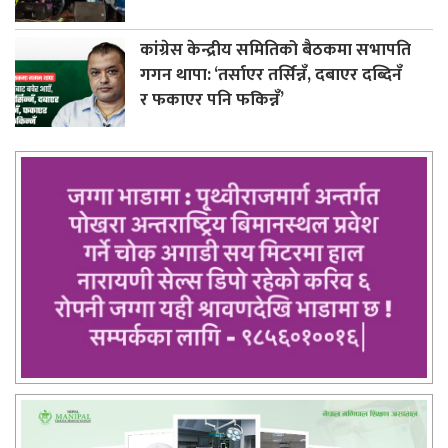
कांग्रेस केन्द्रीय समितिको बैठकमा सभापति
गगन थापा: ‘तर्साएर तर्सिन्नँ, दबाएर दब्दिनँ
र फकाएर पनि फकिन्नँ’