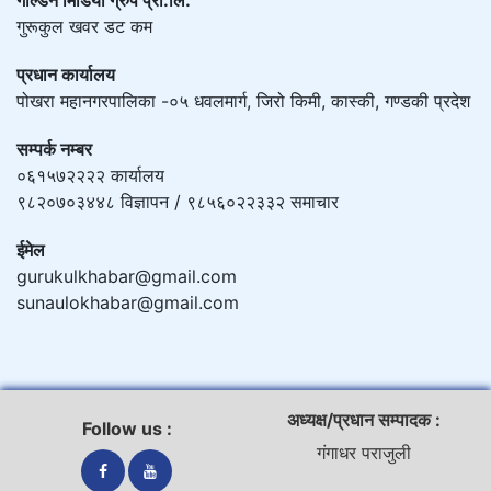
गोल्डेन मिडिया ग्रुप प्रा.लि.
गुरूकुल खवर डट कम
प्रधान कार्यालय
पोखरा महानगरपालिका -०५ धवलमार्ग, जिरो किमी, कास्की, गण्डकी प्रदेश
सम्पर्क नम्बर
०६१५७२२२२ कार्यालय
९८२०७०३४४८ विज्ञापन / ९८५६०२२३३२ समाचार
ईमेल
gurukulkhabar@gmail.com
sunaulokhabar@gmail.com
अध्यक्ष/प्रधान सम्पादक :
Follow us :
गंगाधर पराजुली