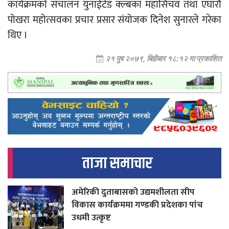
कार्यक्रमको संचालन युनाईटेड क्ल्बका महासिचव तथा एघारौ
पोखरा महोत्सवका प्रचार प्रसार संयोजक दिनेश सुनारले गरेका
थिए ।
२१ पुष २०७९, बिहीबार १८:१२ मा प्रकाशित
ताजा समाचार
अमेरिकी दुताबासको उद्यमशीलता सीप
विकास कार्यक्रममा गण्डकी प्रदेशका पांच
उधमी उत्कृष्ट