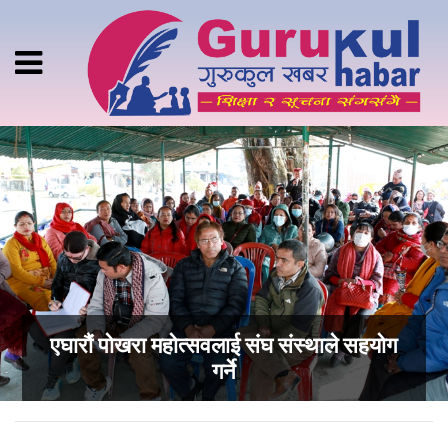
एघारौं पोखरा महोत्सवलाई संघ संस्थाले सहयोग
गर्ने