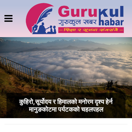
कुहिरो,सूर्योदय र हिमालको मनोरम दृश्य हेर्न
मानुङकोटमा पर्यटकको चहलपहल