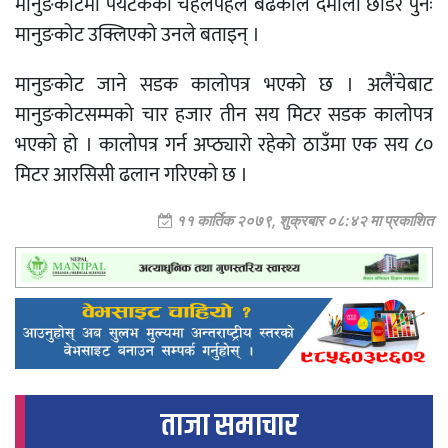
मानुङकोटमा पर्यटकको चहलपहल बढेकाले दमौली छाडेर पुनः
मानुङकोट उक्लिएको उनले बताइन् ।
मानुङकोट जाने सडक कालोपत्र भएको छ । अलैंचेबाट
मानुङकोटसम्मको चार हजार तीन सय मिटर सडक कालोपत्र
भएको हो । कालोपत्र गर्न अप्ठ्यारो रहेको ठाउँमा एक सय ८०
मिटर आरसिसी ढलान गरिएको छ ।
११ कार्तिक २०७९, शुक्रबार ०८:४२ मा प्रकाशित
ताजा समाचार