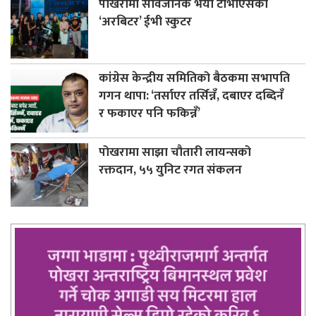
पोखरामा सार्वजनिक भयो टीभीएसको
‘अरबिटर’ ईभी स्कुटर
कांग्रेस केन्द्रीय समितिको बैठकमा सभापति
गगन थापा: ‘तर्साएर तर्सिन्नँ, दबाएर दब्दिनँ
र फकाएर पनि फकिन्नँ’
पोखरामा साझा चौतारी लायन्सको
रक्तदान, ५५ युनिट रगत संकलन