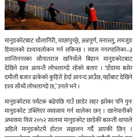
मानुङकोटबाट धौलागिरी, माछापुच्छ्रे, अन्नपूर्ण, मनास्लु, लमजुङ
हिमालको दृश्यावलोकन गर्न सकिन्छ । व्यास नगरपालिका–३
शान्तिनगरका सौगातराज खनियाँले बिहान मानुङकोटबाट
देखिने दृश्य अत्यन्तै लोभलाग्दो रहेको बताए । ‘डाँडामा बसेर
दमौली बजार ढाकेको कुहिरो हेर्दा आनन्द आउँछ, यहाँबाट देखिने
दृश्य साँच्चै लोभलाग्दो छ,’ उनले भने ।
मानुङकोटमा पर्यटक बढेपछि गाउँ छाडेर सहर झरेका पनि पुनः
मानुङकोट उक्लिएर व्यवसाय गर्न थालेका छन् । खानेपानीको
अभावमा विसं २०५२ सालमा मानुङकोट छाडेकी बसन्ती थापाले
अहिले मानुङकोटमै होटल सञ्चालन गर्दै आएकी छिन् ।