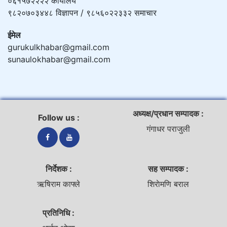
०६१५७२२२२ कार्यालय
९८२०७०३४४८ विज्ञापन / ९८५६०२२३३२ समाचार
ईमेल
gurukulkhabar@gmail.com
sunaulokhabar@gmail.com
अध्यक्ष/प्रधान सम्पादक :
Follow us :
गंगाधर पराजुली
निर्देशक :
सह सम्पादक :
ऋषिराम काफ्ले
शिराेमणि बराल
प्रतिनिधि :