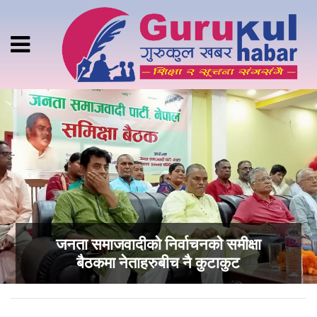
जनता समाजवादीको निर्वाचनको समीक्षा
बैठकमा नेताहरुबीच नै कुटाकुट