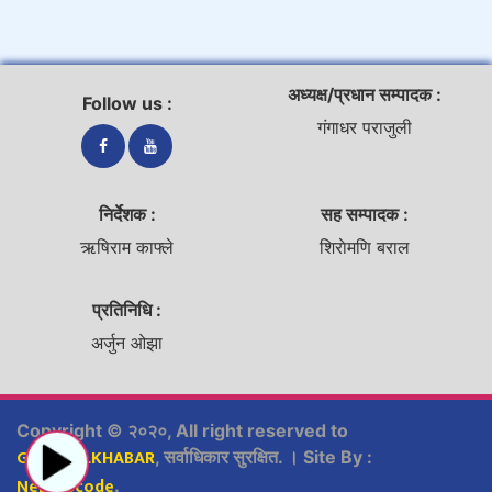
अध्यक्ष/प्रधान सम्पादक :
Follow us :
गंगाधर पराजुली
निर्देशक :
सह सम्पादक :
ऋषिराम काफ्ले
शिराेमणि बराल
प्रतिनिधि :
अर्जुन ओझा
Copyright © २०२०, All right reserved to
GURUKULKHABAR
, सर्वाधिकार सुरक्षित. । Site By :
Nepsyscode
.