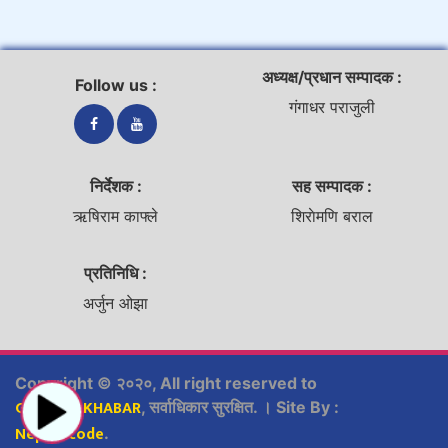
अध्यक्ष/प्रधान सम्पादक :
Follow us :
गंगाधर पराजुली
निर्देशक :
सह सम्पादक :
ऋषिराम काफ्ले
शिराेमणि बराल
प्रतिनिधि :
अर्जुन ओझा
Copyright © २०२०, All right reserved to
GURUKULKHABAR
, सर्वाधिकार सुरक्षित. । Site By :
Nepsyscode
.