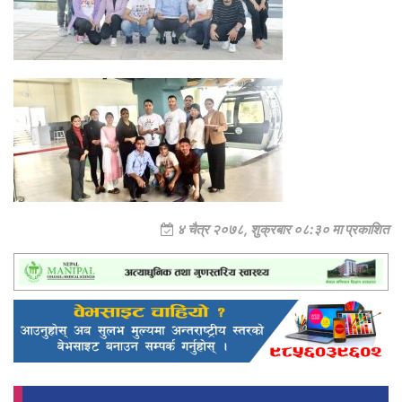
४ चैत्र २०७८, शुक्रबार ०८:३० मा प्रकाशित