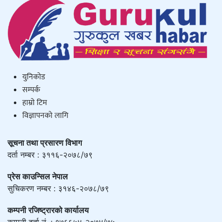
युनिकाेड
सम्पर्क
हाम्राे टिम
विज्ञापनको लागि
सूचना तथा प्रसारण विभाग
दर्ता नम्बर : ३११६-२०७८/७९
प्रेस काउन्सिल नेपाल
सुचिकरण नम्बर : ३१४६-२०७८/७९
कम्पनी रजिष्ट्रारको कार्यालय
कम्पनी दर्ता नं. : १७६६५४-२०७४/७५