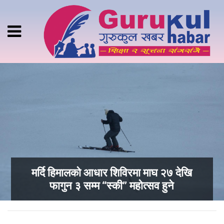
मर्दि हिमालको आधार शिविरमा माघ २७ देखि
फागुन ३ सम्म “स्की” महोत्सव हुने