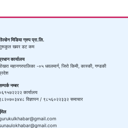
गोल्डेन मिडिया ग्रुप प्रा.लि.
गुरूकुल खवर डट कम
प्रधान कार्यालय
पोखरा महानगरपालिका -०५ धवलमार्ग, जिरो किमी, कास्की, गण्डकी
प्रदेश
सम्पर्क नम्बर
०६१५७२२२२ कार्यालय
९८२०७०३४४८ विज्ञापन / ९८५६०२२३३२ समाचार
ईमेल
gurukulkhabar@gmail.com
sunaulokhabar@gmail.com