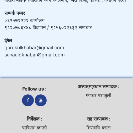
पोखरा महानगरपालिका -०५ धवलमार्ग, जिरो किमी, कास्की, गण्डकी प्रदेश
सम्पर्क नम्बर
०६१५७२२२२ कार्यालय
९८२०७०३४४८ विज्ञापन / ९८५६०२२३३२ समाचार
ईमेल
gurukulkhabar@gmail.com
sunaulokhabar@gmail.com
अध्यक्ष/प्रधान सम्पादक :
Follow us :
गंगाधर पराजुली
निर्देशक :
सह सम्पादक :
ऋषिराम काफ्ले
शिराेमणि बराल