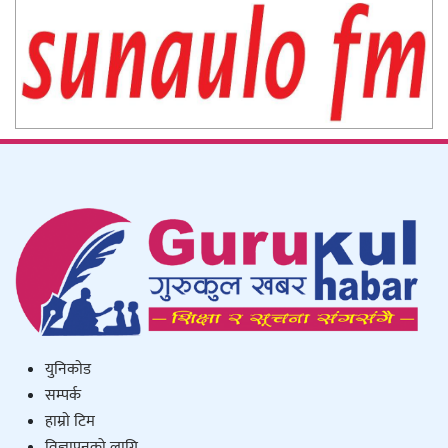
युनिकाेड
सम्पर्क
हाम्राे टिम
विज्ञापनको लागि