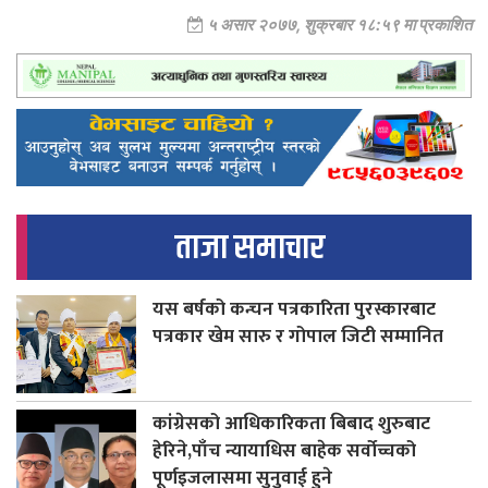
५ असार २०७७, शुक्रबार १८:५९ मा प्रकाशित
ताजा समाचार
यस बर्षको कन्चन पत्रकारिता पुरस्कारबाट
पत्रकार खेम सारु र गोपाल जिटी सम्मानित
कांग्रेसको आधिकारिकता बिबाद शुरुबाट
हेरिने,पाँच न्यायाधिस बाहेक सर्वोच्चको
पूर्णइजलासमा सुनुवाई हुने