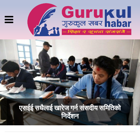
एसईई सधैलाई खारेज गर्न संसदीय समितिको
निर्देशन