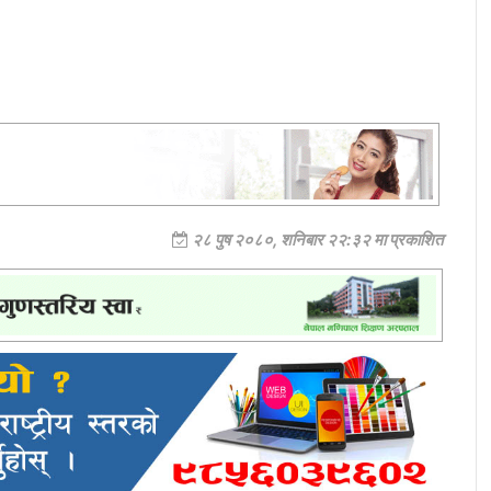
२८ पुष २०८०, शनिबार २२:३२ मा प्रकाशित