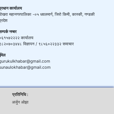
प्रधान कार्यालय
पोखरा महानगरपालिका -०५ धवलमार्ग, जिरो किमी, कास्की, गण्डकी
प्रदेश
सम्पर्क नम्बर
०६१५७२२२२ कार्यालय
९८२०७०३४४८ विज्ञापन / ९८५६०२२३३२ समाचार
ईमेल
gurukulkhabar@gmail.com
sunaulokhabar@gmail.com
प्रतिनिधि :
अर्जुन ओझा