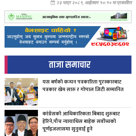
२३ भाद्र २०८१, आईतवार १०:१० मा प्रकाशित
ताजा समाचार
यस बर्षको कन्चन पत्रकारिता पुरस्कारबाट
पत्रकार खेम सारु र गोपाल जिटी सम्मानित
कांग्रेसको आधिकारिकता बिबाद शुरुबाट
हेरिने,पाँच न्यायाधिस बाहेक सर्वोच्चको
पूर्णइजलासमा सुनुवाई हुने