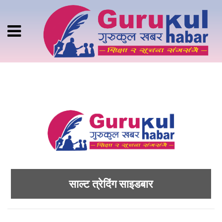
साल्ट त्रेदिंग साइडबार