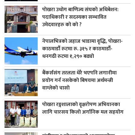
पोखरा उधोग बाणिज्य संघको अधिबेशन:
पदाधिकारी र सदस्यका सम्भावित
उमेदवारहरु को को ?
नेपालभित्रको जहाज भाडामा वृद्धि, पोखरा-
काठमाडौँ रुटमा रु. ३१५ र काठमाडौँ-
धनगढी रुटमा १,२९० बढ्यो
बैंकर्ससंग तरलता धेरै भएपनि लगानीमा
प्रयोग गर्न नसकेको बिषयमा अर्थमन्त्री
वाग्लेको चासो
पोखरा रङ्गशालाको वृक्षरोपण अभियानका
लागि चारसय किलो अर्गानिक मल सहयोग