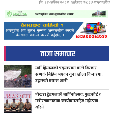
१२ आश्विन २०८२, आईतवार १५:३७ मा प्रकाशित
ताजा समाचार
मर्दी हिमालको पदयात्रामा बाटो बिराएर
सम्पर्क बिहिन भएका युवा खोला किनारमा,
उद्वारको प्रयास जारी
पोखरा ट्रेडमलको बार्षिकोत्सव: फुडकोर्ट र
मनोरन्जानात्मक कार्यक्रमसहित महोत्सव
गरिने