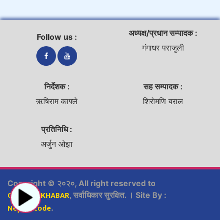
अध्यक्ष/प्रधान सम्पादक :
Follow us :
गंगाधर पराजुली
निर्देशक :
सह सम्पादक :
ऋषिराम काफ्ले
शिराेमणि बराल
प्रतिनिधि :
अर्जुन ओझा
Copyright © २०२०, All right reserved to
GURUKULKHABAR
, सर्वाधिकार सुरक्षित. । Site By :
Nepsyscode
.