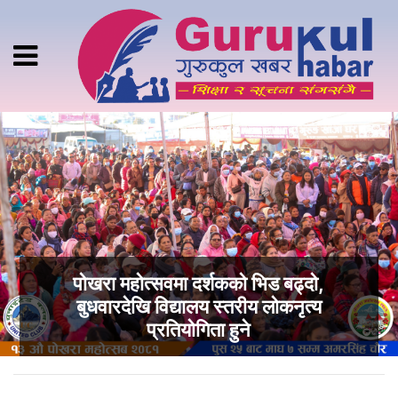
पोखरा महोत्सवमा दर्शकको भिड बढ्दो,
बुधवारदेखि विद्यालय स्तरीय लोकनृत्य
प्रतियोगिता हुने