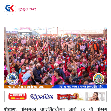
गुरुकुल खबर
पोखरा,
पोखराको अमरसिंहचौरमा जारी १३ औं पोखरा