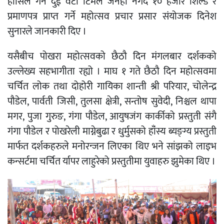
हाँसिल गर्ने दुई वटा टिमले जनही नगद १० हजार शिल्ड र
प्रमाणपत्र प्राप्त गर्ने महोत्सव प्रचार प्रसार संयोजक दिनेश
सुनारले जानकारी दिए ।
यसैबीच पोखरा महोत्सवको छैठौ दिन मंगलबार दर्शकको
उल्लेख्य सहभागीता रह्यो । माघ १ गते छैठौ दिन महोत्सवमा
चर्चित लोक तथा दोहोरी गायिका शान्ती श्री परियार, चोलेन्द्र
पौडेल, पार्वती जिसी, तुलसा क्षेत्री, सन्तोष सुवेदी, निश्चल थापा
मगर, पुजा गुरुङ, गंगा पौडेल, आयुषजंग कार्कीको प्रस्तुती संगै
गंगा पौडेल र पोखरेली माग्नेबुढा र धुर्मुसको हाँंस्य ब्यङ्ग्य प्रस्तुती
मार्फत दर्शकहरुले मनोरन्जन लिएका थिए भने सांझको लाइभ
कन्सर्टमा चर्चित र्यापर लाहुरेको प्रस्तुतीमा युवाहरु झुमेका थिए ।