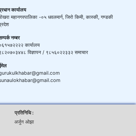
प्रधान कार्यालय
पोखरा महानगरपालिका -०५ धवलमार्ग, जिरो किमी, कास्की, गण्डकी
प्रदेश
सम्पर्क नम्बर
०६१५७२२२२ कार्यालय
९८२०७०३४४८ विज्ञापन / ९८५६०२२३३२ समाचार
ईमेल
gurukulkhabar@gmail.com
sunaulokhabar@gmail.com
प्रतिनिधि :
अर्जुन ओझा