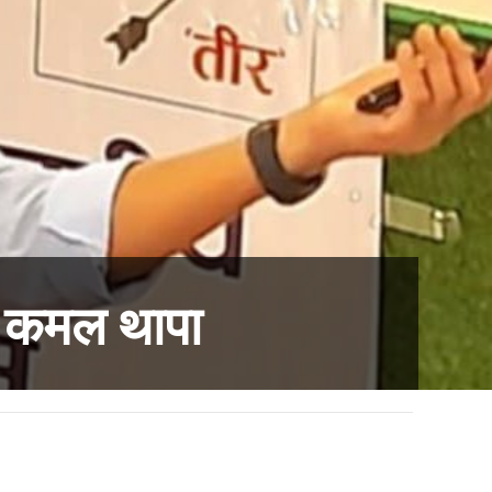
्छ- कमल थापा