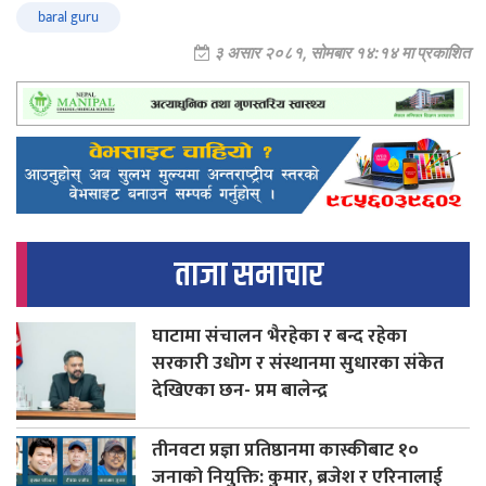
baral guru
३ असार २०८१, सोमबार १४:१४ मा प्रकाशित
ताजा समाचार
घाटामा संचालन भैरहेका र बन्द रहेका
सरकारी उधोग र संस्थानमा सुधारका संकेत
देखिएका छन- प्रम बालेन्द्र
तीनवटा प्रज्ञा प्रतिष्ठानमा कास्कीबाट १०
जनाको नियुक्ति: कुमार, ब्रजेश र एरिनालाई