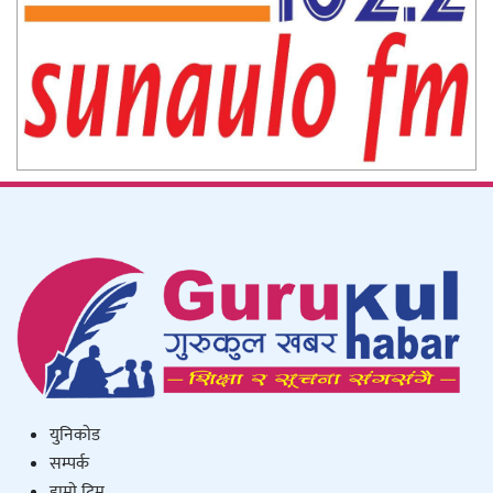
युनिकाेड
सम्पर्क
हाम्राे टिम