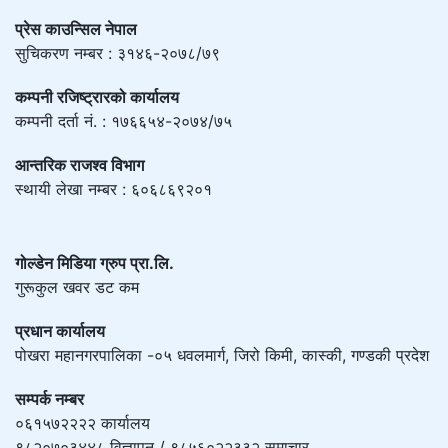
प्रेस काउन्सिल नेपाल
सुचिकरण नम्बर : ३१४६-२०७८/७९
कम्पनी रजिष्ट्रारको कार्यालय
कम्पनी दर्ता नं. : १७६६५४-२०७४/७५
आन्तरिक राजश्व विभाग
स्थायी लेखा नम्बर : ६०६८६९२०१
गोल्डेन मिडिया ग्रुप प्रा.लि.
गुरूकुल खवर डट कम
प्रधान कार्यालय
पोखरा महानगरपालिका -०५ धवलमार्ग, जिरो किमी, कास्की, गण्डकी प्रदेश
सम्पर्क नम्बर
०६१५७२२२२ कार्यालय
९८२०७०३४४८ विज्ञापन / ९८५६०२२३३२ समाचार