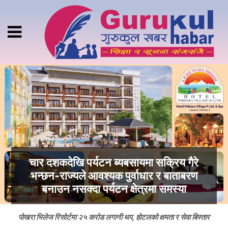
चार दशकदेखि पर्यटन ब्यबसायमा सक्रिय गैरे
भन्छन-राज्यले आवश्यक पुर्वाधार र बाताबरण
बनाउन नसक्दा पर्यटन क्षेत्रमा समस्या
पोखरा भिलेज रिसोर्टमा २५ करोड लगानी थप, होटलको क्षमता र सेवा बिस्तार