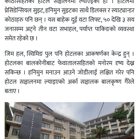
काेठासहितको होटल सञ्चालनमा ल्याएईको हो । होटलमा
प्रेसिडेन्सियल सुइट, हनिमुन सुइटका साथै डिलक्स र स्याट्यान्डर
कोठाहरु पनि छन् । यस बाहेक दुई वटा लिफ्ट, ५० देखि ३ सय
जनासम्म अट्ने तीन वटा सभाहल, पर्याप्त पाकिङको व्यवस्था
समेत रहेको छ ।
जिम हल, स्विमिङ पुल पनि होटलका आकषर्णका केन्द्र हुन् ।
होटलका बालकोनीबाट फेवातालसहितको मनोरम दृष्य देख्न
सकिन्छ । हनिमुन मनाउन आउने जोडीलाई लक्षित गरेर पनि
होटल सञ्चालनमा ल्याइएको अर्का सञ्चालक बालकृष्ण गैरेले
बताए ।