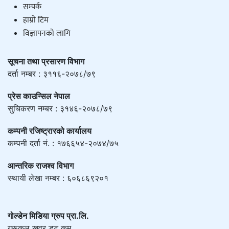
सम्पर्क
हाम्राे टिम
विज्ञापनको लागि
सूचना तथा प्रसारण विभाग
दर्ता नम्बर : ३११६-२०७८/७९
प्रेस काउन्सिल नेपाल
सुचिकरण नम्बर : ३१४६-२०७८/७९
कम्पनी रजिष्ट्रारको कार्यालय
कम्पनी दर्ता नं. : १७६६५४-२०७४/७५
आन्तरिक राजश्व विभाग
स्थायी लेखा नम्बर : ६०६८६९२०१
गोल्डेन मिडिया ग्रुप प्रा.लि.
गुरूकुल खवर डट कम