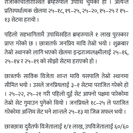
राजाकोचौतारास्थित ब्रम्हरुपाले उपाधि चुमेको हो । अत्यन्तै
प्रतिस्पर्धात्मक खेलमा २५–१८, १९–२५, २५–२०, १५–२५ र १५–
१३ सेटमा हरायो ।
पहिलो सहभागितामै उपाधिसहित ब्रम्हरुपाले १ लाख पुरस्कार
प्राप्त गरेको छ । छात्रातर्फ जनप्रिय मावि तेस्रो भयो । शुक्रबार
तेस्रो स्थानको लागि भएको खेलमा इन्द्रराज्यलक्ष्मीलाई २५–१६,
२५–१४ र २५–१९ को सोझो सेटमा हराएको हो ।
छात्रतर्फ साविक विजेता शान्त मावि यसपालि तेस्रो स्थानमा
सीमित भयो । उसले जनप्रियलाई ३–१ सेटमा पराजित गरेको हो
। २५–२२, २५–२१ गरी पहिलो दुई सेट आफ्नो पक्षमा पारेकोमा
तेस्रो सेट गुमाउन पुगेको थियो । जनप्रियले १८–२५ ले पराजित
गरेकोमा अन्तिम सेट भने शान्तले २५–१३ मा जित्न सफल भयो ।
छात्रछात्रा दुवैतर्फ विजेतालाई १/१ लाख, उपविजेतालाई ६०/६०