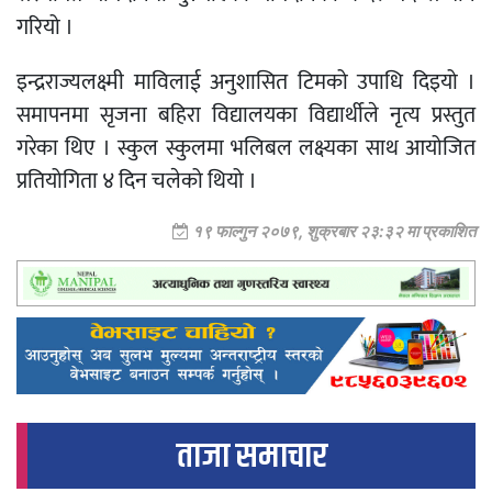
गरियो ।
इन्द्रराज्यलक्ष्मी माविलाई अनुशासित टिमको उपाधि दिइयो ।
समापनमा सृजना बहिरा विद्यालयका विद्यार्थीले नृत्य प्रस्तुत
गरेका थिए । स्कुल स्कुलमा भलिबल लक्ष्यका साथ आयोजित
प्रतियोगिता ४ दिन चलेको थियो ।
१९ फाल्गुन २०७९, शुक्रबार २३:३२ मा प्रकाशित
ताजा समाचार