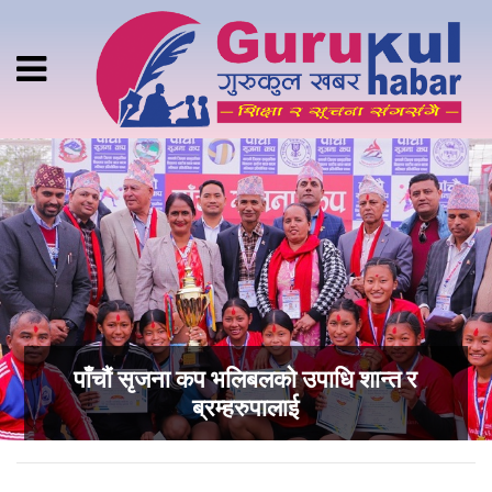
पाँचौं सृजना कप भलिबलको उपाधि शान्त र
ब्रम्हरुपालाई