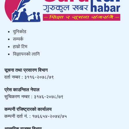
युनिकाेड
सम्पर्क
हाम्राे टिम
विज्ञापनको लागि
सूचना तथा प्रसारण विभाग
दर्ता नम्बर : ३११६-२०७८/७९
प्रेस काउन्सिल नेपाल
सुचिकरण नम्बर : ३१४६-२०७८/७९
कम्पनी रजिष्ट्रारको कार्यालय
कम्पनी दर्ता नं. : १७६६५४-२०७४/७५
आन्तरिक राजश्व विभाग