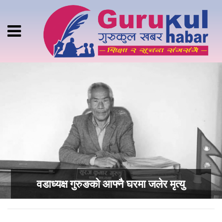
वडाध्यक्ष गुरुङको आफ्नै घरमा जलेर मृत्यु