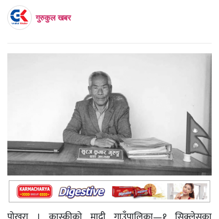
गुरुकुल खबर
पोखरा । कास्कीको मादी गाउँपालिका—१ सिक्लेसका