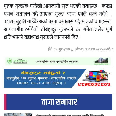
मृतक गुरुङकै घरदेखी आगलागी सुरु भएको बताइन्छ । कपडा
पसल सञ्चालन गर्दै आएका गुरुङ घरमा एक्लै बस्ने गर्दथे ।
छोरा÷बुहारी गाउँकै अर्को घरमा बसोबास गर्दै आएको बताइन्छ ।
आगलागीबाटसँगैको तौबहादुर गुरुङको घर समेत जलेर पूर्ण
क्षति भएको वडाध्यक्ष गुरुङले जानकारी दिए।
१८ पुष २०७९, सोमबार १४:४७ मा प्रकाशित
ताजा समाचार