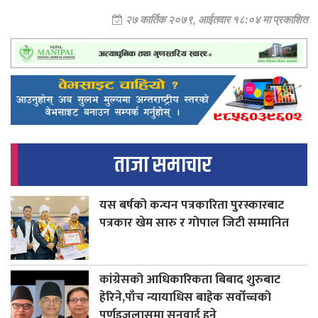
२७ कार्तिक २०७९, आईतवार १८:०४ मा प्रकाशित
ताजा समाचार
यस बर्षको कन्चन पत्रकारिता पुरस्कारबाट
पत्रकार खेम सारु र गोपाल जिटी सम्मानित
कांग्रेसको आधिकारिकता बिबाद शुरुबाट
हेरिने,पाँच न्यायाधिस बाहेक सर्वोच्चको
पूर्णइजलासमा सुनुवाई हुने