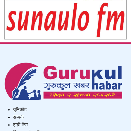
युनिकाेड
सम्पर्क
हाम्राे टिम