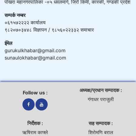
पोखरा महानगरपालिका -०५ धवलमार्ग, जिरो किमी, कास्की, गण्डकी प्रदेश
सम्पर्क नम्बर
०६१५७२२२२ कार्यालय
९८२०७०३४४८ विज्ञापन / ९८५६०२२३३२ समाचार
ईमेल
gurukulkhabar@gmail.com
sunaulokhabar@gmail.com
अध्यक्ष/प्रधान सम्पादक :
Follow us :
गंगाधर पराजुली
निर्देशक :
सह सम्पादक :
ऋषिराम काफ्ले
शिराेमणि बराल