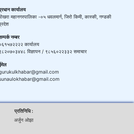
प्रधान कार्यालय
पोखरा महानगरपालिका -०५ धवलमार्ग, जिरो किमी, कास्की, गण्डकी
प्रदेश
सम्पर्क नम्बर
०६१५७२२२२ कार्यालय
९८२०७०३४४८ विज्ञापन / ९८५६०२२३३२ समाचार
ईमेल
gurukulkhabar@gmail.com
sunaulokhabar@gmail.com
प्रतिनिधि :
अर्जुन ओझा