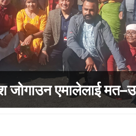
देश जोगाउन एमालेलाई मत–उम