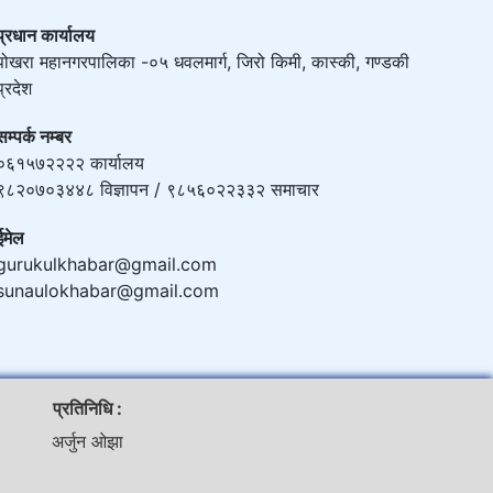
प्रधान कार्यालय
पोखरा महानगरपालिका -०५ धवलमार्ग, जिरो किमी, कास्की, गण्डकी
प्रदेश
सम्पर्क नम्बर
०६१५७२२२२ कार्यालय
९८२०७०३४४८ विज्ञापन / ९८५६०२२३३२ समाचार
ईमेल
gurukulkhabar@gmail.com
sunaulokhabar@gmail.com
प्रतिनिधि :
अर्जुन ओझा