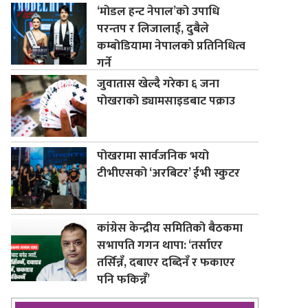
‘मोडल हन्ट नेपाल’को उपाधि
परन्तप र लिजालाई, दुबैले
कम्बोडियामा नेपालको प्रतिनिधित्व
गर्ने
जुवातास खेल्दै गरेका ६ जना
पोखराको ड्यामसाइडबाट पक्राउ
पोखरामा सार्वजनिक भयो
टीभीएसको ‘अरबिटर’ ईभी स्कुटर
कांग्रेस केन्द्रीय समितिको बैठकमा
सभापति गगन थापा: ‘तर्साएर
तर्सिन्नँ, दबाएर दब्दिनँ र फकाएर
पनि फकिन्नँ’