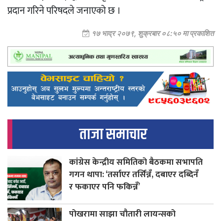
प्रदान गरिने परिषदले जनाएको छ ।
१७ भाद्र २०७९, शुक्रबार ०८:५० मा प्रकाशित
ताजा समाचार
कांग्रेस केन्द्रीय समितिको बैठकमा सभापति
गगन थापा: ‘तर्साएर तर्सिन्नँ, दबाएर दब्दिनँ
र फकाएर पनि फकिन्नँ’
पोखरामा साझा चौतारी लायन्सको