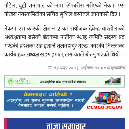
पौडेल, वुद्दी रानाभाट को नाम सिफारीस गरीएको नेकपा एस
पोखरा नगरकमिटीका सचिव सुशिल बस्नेतले जानकारी दिए ।
नेकपा एस कास्की क्षेत्र नं 2 का संयोजक देबेन्द्र बास्तोलाको
अध्यक्षतामा बसेको बैठकमा पार्टीका स्थाइ कमिटि सदस्य एवं
गण्डकी प्रदेशका सह इञ्चार्ज तुलवहादुर गुरुङ, कास्की जिल्लाका
कार्यबाहक अध्यक्ष खडग हमाल, लगायतले बोल्नु भएको थियो ।
१२ भाद्र २०७९, आईतवार १०:४० मा प्रकाशित
ताजा समाचार