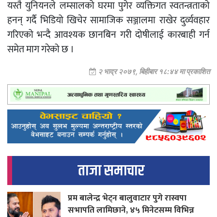
यस्तै युनियनले लम्सालको घरमा पुगेर व्यक्तिगत स्वतन्त्रताको
हनन् गर्दै भिडियो खिचेर सामाजिक सञ्जालमा राखेर दुर्व्यवहार
गरिएको भन्दै आवश्यक छानबिन गरी दोषीलाई कारबाही गर्न
समेत माग गरेको छ ।
२ भाद्र २०७९, बिहीबार १८:४४ मा प्रकाशित
ताजा समाचार
प्रम बालेन्द्र भेट्न बालुवाटार पुगे रास्वपा
सभापति लामिछाने, ४५ मिनेटसम्म विभिन्न