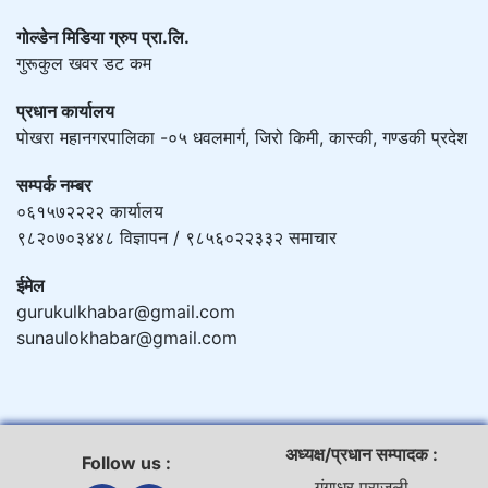
गोल्डेन मिडिया ग्रुप प्रा.लि.
गुरूकुल खवर डट कम
प्रधान कार्यालय
पोखरा महानगरपालिका -०५ धवलमार्ग, जिरो किमी, कास्की, गण्डकी प्रदेश
सम्पर्क नम्बर
०६१५७२२२२ कार्यालय
९८२०७०३४४८ विज्ञापन / ९८५६०२२३३२ समाचार
ईमेल
gurukulkhabar@gmail.com
sunaulokhabar@gmail.com
अध्यक्ष/प्रधान सम्पादक :
Follow us :
गंगाधर पराजुली