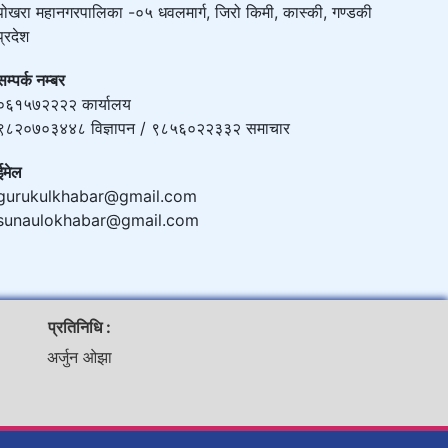
पोखरा महानगरपालिका -०५ धवलमार्ग, जिरो किमी, कास्की, गण्डकी
प्रदेश
सम्पर्क नम्बर
०६१५७२२२२ कार्यालय
९८२०७०३४४८ विज्ञापन / ९८५६०२२३३२ समाचार
ईमेल
gurukulkhabar@gmail.com
sunaulokhabar@gmail.com
प्रतिनिधि :
अर्जुन ओझा