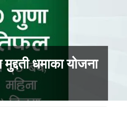
ा मुद्दती धमाका योजना